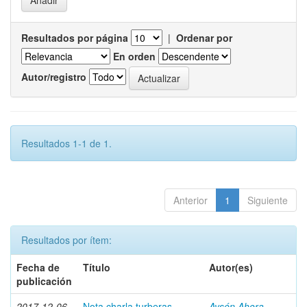
Resultados por página
|
Ordenar por
En orden
Autor/registro
Resultados 1-1 de 1.
Anterior
1
Siguiente
Resultados por ítem:
Fecha de
Título
Autor(es)
publicación
2017-12-06
Nota charla turberas
Aysén Ahora