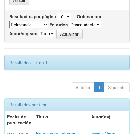
Resultados por página
|
Ordenar por
En orden
Autor/registro
Resultados 1-1 de 1.
Anterior
1
Siguiente
Resultados por ítem:
Fecha de
Título
Autor(es)
publicación
2017-12-06
Nota charla turberas
Aysén Ahora