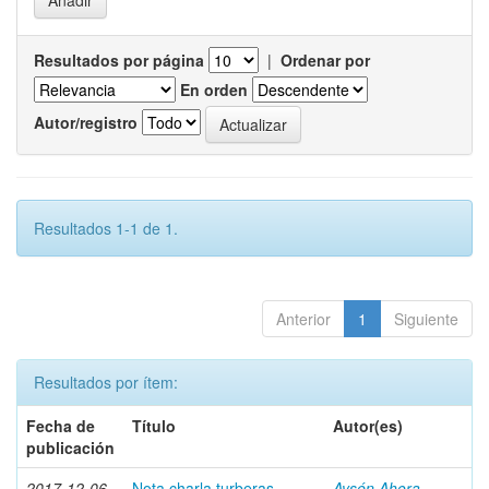
Resultados por página
|
Ordenar por
En orden
Autor/registro
Resultados 1-1 de 1.
Anterior
1
Siguiente
Resultados por ítem:
Fecha de
Título
Autor(es)
publicación
2017-12-06
Nota charla turberas
Aysén Ahora