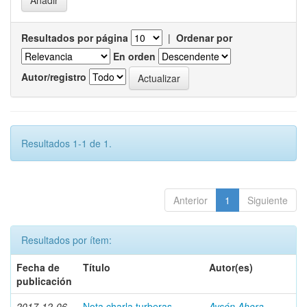
Resultados por página
|
Ordenar por
En orden
Autor/registro
Resultados 1-1 de 1.
Anterior
1
Siguiente
Resultados por ítem:
Fecha de
Título
Autor(es)
publicación
2017-12-06
Nota charla turberas
Aysén Ahora