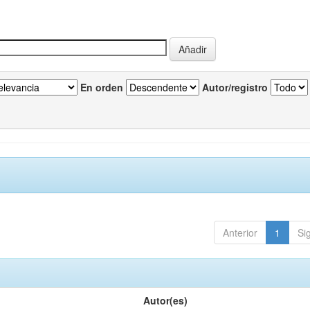
En orden
Autor/registro
Anterior
1
Si
Autor(es)