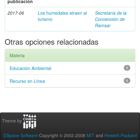
publicación
2017-06
Los humedales atraen al
Secretaría de la
turismo
Convención de
Ramsar
Otras opciones relacionadas
Materia
Educación Ambiental
1
Recurso en Línea
1
Theme by
DSpace Software
Copyright © 2002-2008
MIT
and
Hewlett-Packard