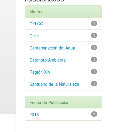
Materia
CELCO
1
Chile
1
Contaminación del Agua
1
Deterioro Ambiental
1
Región XIV
1
Santuario de la Naturaleza
1
Fecha de Publicación
2013
1