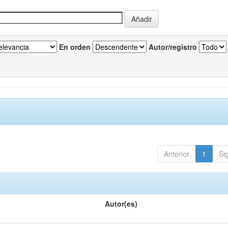
En orden
Autor/registro
Anterior
1
Si
Autor(es)