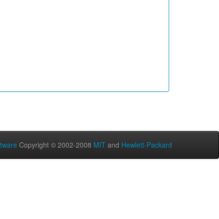
tware
Copyright © 2002-2008
MIT
and
Hewlett-Packard