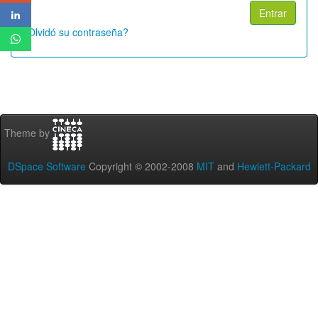
¿Olvidó su contraseña?
Theme by
DSpace Software
Copyright © 2002-2008
MIT
and
Hewlett-Packard