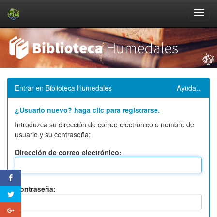
Skip
navigation
Entrar en Biblioteca Humedales
Ayuda...
¿Usuario nuevo? haga clic para registrarse.
Introduzca su dirección de correo electrónico o nombre de
usuario y su contraseña:
Dirección de correo electrónico:
Contraseña: