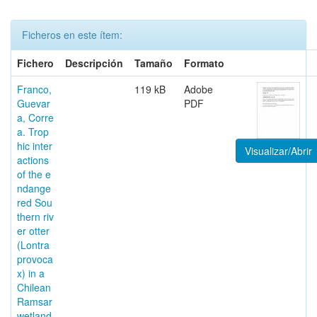
Ficheros en este ítem:
Fichero
Descripción
Tamaño
Formato
Franco,
119 kB
Adobe
Guevar
PDF
a, Corre
a. Trop
hic inter
Visualizar/Abrir
actions
of the e
ndange
red Sou
thern riv
er otter
(Lontra
provoca
x) in a
Chilean
Ramsar
wetland