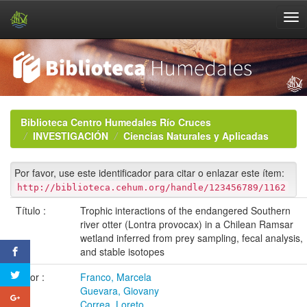
Skip
navigation
Biblioteca Centro Humedales Río Cruces
INVESTIGACIÓN
Ciencias Naturales y Aplicadas
Por favor, use este identificador para citar o enlazar este ítem:
http://biblioteca.cehum.org/handle/123456789/1162
Título :
Trophic interactions of the endangered Southern
river otter (Lontra provocax) in a Chilean Ramsar
wetland inferred from prey sampling, fecal analysis,
and stable isotopes
Autor :
Franco, Marcela
Guevara, Giovany
Correa, Loreto