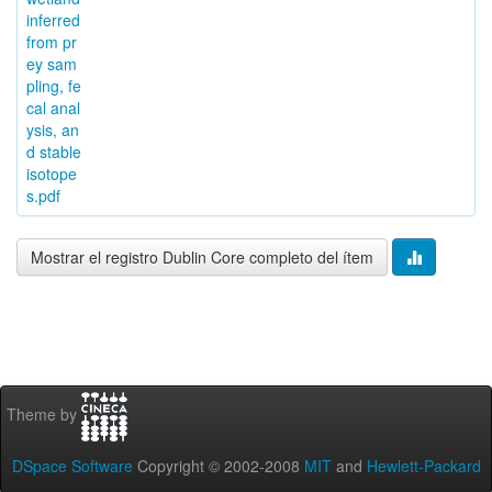
inferred
from pr
ey sam
pling, fe
cal anal
ysis, an
d stable
isotope
s.pdf
Mostrar el registro Dublin Core completo del ítem
Theme by
DSpace Software
Copyright © 2002-2008
MIT
and
Hewlett-Packard