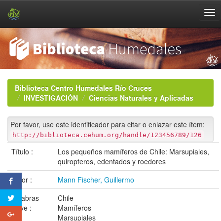
Skip
navigation
Biblioteca Centro Humedales Río Cruces
INVESTIGACIÓN
Ciencias Naturales y Aplicadas
Por favor, use este identificador para citar o enlazar este ítem:
http://biblioteca.cehum.org/handle/123456789/126
Título :
Los pequeños mamíferos de Chile: Marsupiales,
quiropteros, edentados y roedores
Autor :
Mann Fischer, Guillermo
Palabras
Chile
clave :
Mamíferos
Marsupiales