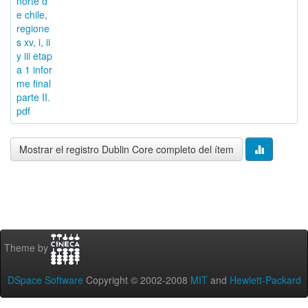
norte d
e chile,
regione
s xv, i, ii
y iii etap
a 1 infor
me final
parte II.
pdf
Mostrar el registro Dublin Core completo del ítem
Theme by
DSpace Software
Copyright © 2002-2008
MIT
and
Hewlett-Packard