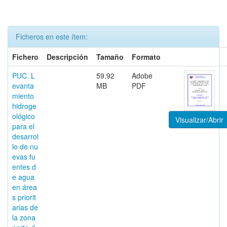
Ficheros en este ítem:
Fichero
Descripción
Tamaño
Formato
PUC. L
59.92
Adobe
evanta
MB
PDF
miento
hidroge
ológico
Visualizar/Abrir
para el
desarrol
lo de nu
evas fu
entes d
e agua
en área
s priorit
arias de
la zona