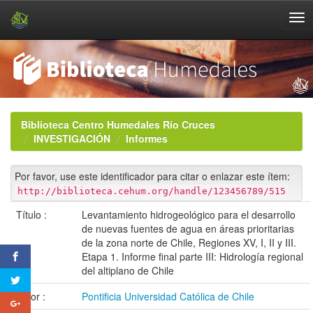
Skip
navigation
Biblioteca Centro Humedales Río Cruces
INVESTIGACIÓN
Informes
Por favor, use este identificador para citar o enlazar este ítem:
http://biblioteca.cehum.org/handle/123456789/515
Título :
Levantamiento hidrogeológico para el desarrollo
de nuevas fuentes de agua en áreas prioritarias
de la zona norte de Chile, Regiones XV, I, II y III.
Etapa 1. Informe final parte III: Hidrología regional
del altiplano de Chile
Autor :
Pontificia Universidad Católica de Chile