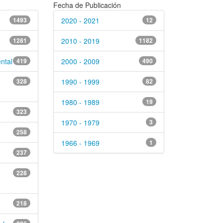
Fecha de Publicación
1493
2020 - 2021
12
1281
2010 - 2019
1182
ntal
419
2000 - 2009
490
328
1990 - 1999
82
1980 - 1989
19
323
1970 - 1979
3
258
1966 - 1969
1
237
228
218