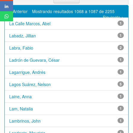
< Anterior
Mostrando resultados 1068 a 1087 de 2255
Siguiente >
La Calle Marcos, Abel
1
Labadz, Jillian
1
Labra, Fabio
2
Ladrón de Guevara, César
1
Lagarrigue, Andrés
1
Lagos Suárez, Nelson
5
Laine, Anna
1
Lam, Natalia
1
Lambrinos, John
1
1