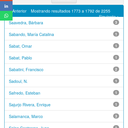
< Anterior
Mostrando resultados 1773 a 1792 de 2255
Siguiente >
Saavedra, Bárbara
3
Sabando, María Catalina
1
Sabat, Omar
1
Sabat, Pablo
1
Sabatini, Francisco
2
Sadoul, N.
1
Safredo, Esteban
1
Sajurjo Rivera, Enrique
1
Salamanca, Marco
3
1