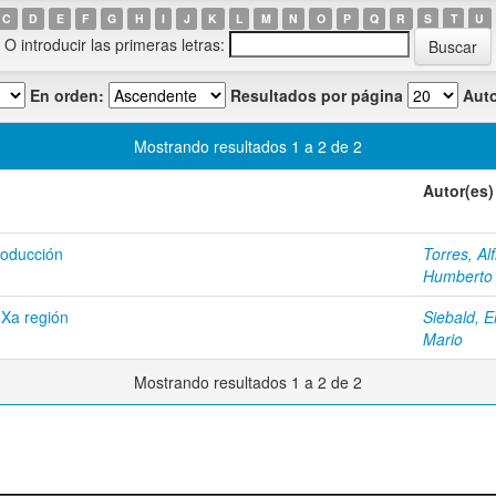
C
D
E
F
G
H
I
J
K
L
M
N
O
P
Q
R
S
T
U
O introducir las primeras letras:
En orden:
Resultados por página
Auto
Mostrando resultados 1 a 2 de 2
Autor(es)
producción
Torres, Al
Humberto
 Xa región
Siebald, E
Mario
Mostrando resultados 1 a 2 de 2