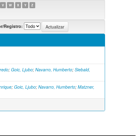
V
W
X
Y
Z
r/Registro:
fredo
;
Goic, Ljubo
;
Navarro, Humberto
;
Siebald,
nrique
;
Goic, Ljubo
;
Navarro, Humberto
;
Matzner,