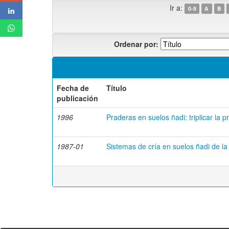
Ir a:
0-9
A
B
Ordenar por:
Fecha de
Título
publicación
1996
Praderas en suelos ñadi: triplicar la 
1987-01
Sistemas de cría en suelos ñadi de la