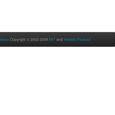
tware
Copyright © 2002-2008
MIT
and
Hewlett-Packard