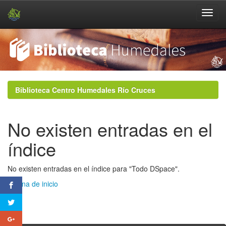
Skip
navigation
Biblioteca Centro Humedales Río Cruces
No existen entradas en el
índice
No existen entradas en el índice para "Todo DSpace".
Página de inicio