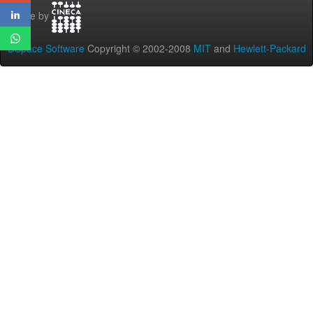
Theme by
DSpace Software
Copyright © 2002-2008
MIT
and
Hewlett-Packard