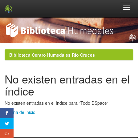
Skip
navigation
Biblioteca Centro Humedales Río Cruces
No existen entradas en el
índice
No existen entradas en el índice para "Todo DSpace".
Página de inicio