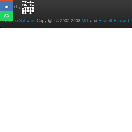
Theme by
DSpace Software
Copyright © 2002-2008
MIT
and
Hewlett-Packard