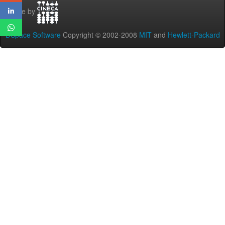
Theme by
DSpace Software
Copyright © 2002-2008
MIT
and
Hewlett-Packard