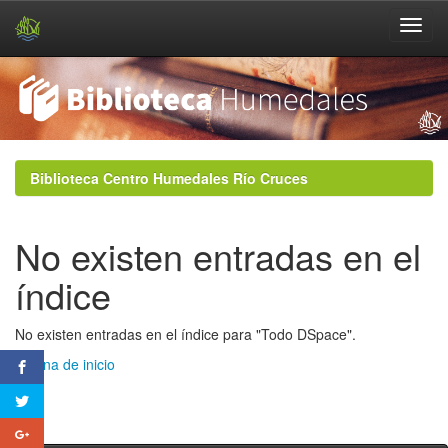
Skip
navigation
Biblioteca Centro Humedales Río Cruces
No existen entradas en el
índice
No existen entradas en el índice para "Todo DSpace".
Página de inicio