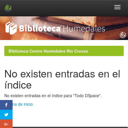
Skip
navigation
Biblioteca Centro Humedales Río Cruces
No existen entradas en el
índice
No existen entradas en el índice para "Todo DSpace".
Página de inicio