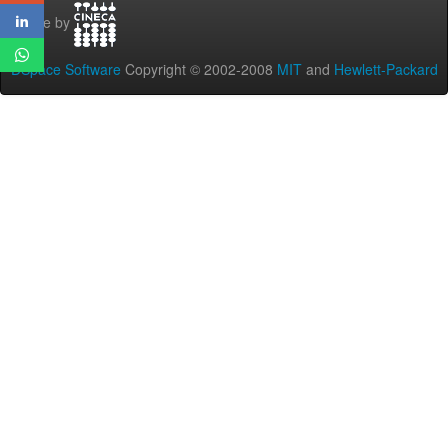
Theme by
DSpace Software
Copyright © 2002-2008
MIT
and
Hewlett-Packard