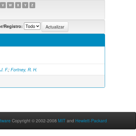
V
W
X
Y
Z
r/Registro:
J. F.
;
Fortney, R. H.
tware
Copyright © 2002-2008
MIT
and
Hewlett-Packard