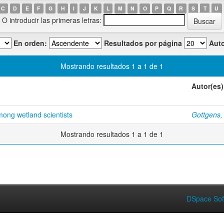
C
D
E
F
G
H
I
J
K
L
M
N
O
P
Q
R
S
T
U
O introducir las primeras letras:
En orden:
Resultados por página
Auto
Mostrando resultados 1 a 1 de 1
Autor(es)
mong wetland scientists
Gottgens, 
Mostrando resultados 1 a 1 de 1
DSpace Sof