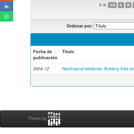
Ir a:
0-9
A
B
Ordenar por:
Fecha de
Título
publicación
2004-12
Neotropical wetlands: Building links a
Theme by