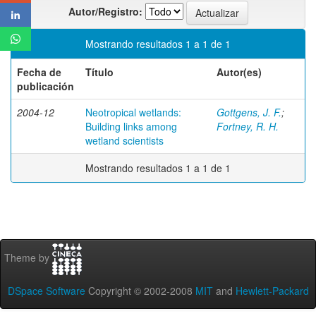
Autor/Registro:
Mostrando resultados 1 a 1 de 1
Fecha de
Título
Autor(es)
publicación
2004-12
Neotropical wetlands:
Gottgens, J. F.
;
Building links among
Fortney, R. H.
wetland scientists
Mostrando resultados 1 a 1 de 1
Theme by
DSpace Software
Copyright © 2002-2008
MIT
and
Hewlett-Packard