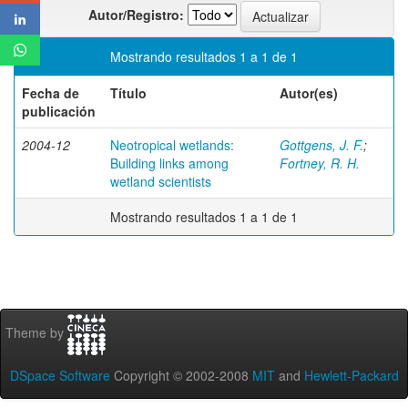
Autor/Registro:
Mostrando resultados 1 a 1 de 1
Fecha de
Título
Autor(es)
publicación
2004-12
Neotropical wetlands:
Gottgens, J. F.
;
Building links among
Fortney, R. H.
wetland scientists
Mostrando resultados 1 a 1 de 1
Theme by
DSpace Software
Copyright © 2002-2008
MIT
and
Hewlett-Packard