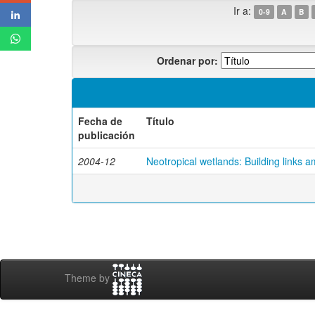
Ir a:
0-9
A
B
Ordenar por:
Fecha de
Título
publicación
2004-12
Neotropical wetlands: Building links a
Theme by