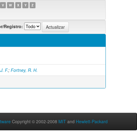
V
W
X
Y
Z
r/Registro:
J. F.
;
Fortney, R. H.
tware
Copyright © 2002-2008
MIT
and
Hewlett-Packard