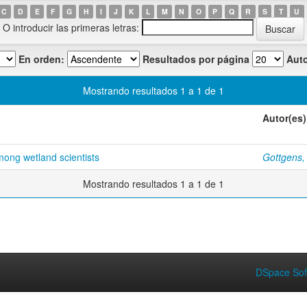
C
D
E
F
G
H
I
J
K
L
M
N
O
P
Q
R
S
T
U
O introducir las primeras letras:
En orden:
Resultados por página
Auto
Mostrando resultados 1 a 1 de 1
Autor(es)
mong wetland scientists
Gottgens, 
Mostrando resultados 1 a 1 de 1
DSpace Sof