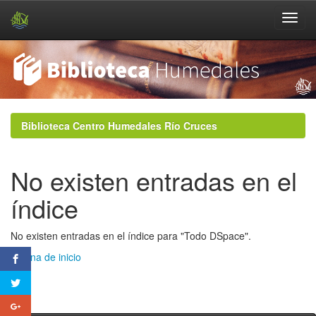
Skip
navigation
Biblioteca Centro Humedales Río Cruces
No existen entradas en el
índice
No existen entradas en el índice para "Todo DSpace".
Página de inicio