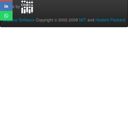
Theme by
DSpace Software
Copyright © 2002-2008
MIT
and
Hewlett-Packard