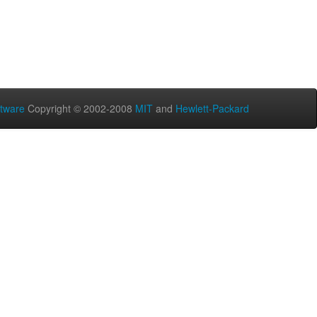
tware
Copyright © 2002-2008
MIT
and
Hewlett-Packard