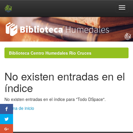
Skip
navigation
Biblioteca Centro Humedales Río Cruces
No existen entradas en el
índice
No existen entradas en el índice para "Todo DSpace".
Página de inicio