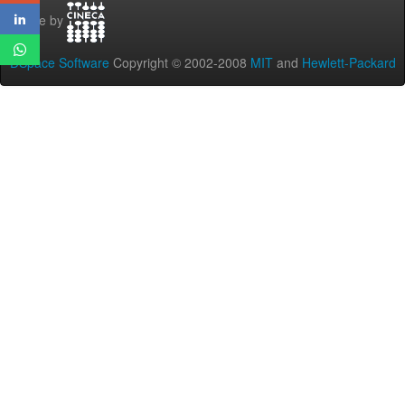
Theme by
DSpace Software
Copyright © 2002-2008
MIT
and
Hewlett-Packard