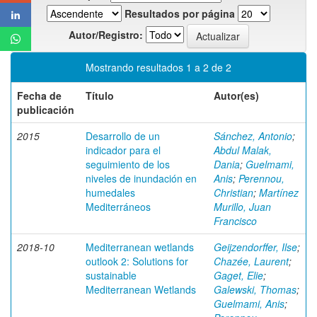
Resultados por página
Autor/Registro:
Mostrando resultados 1 a 2 de 2
Fecha de
Título
Autor(es)
publicación
2015
Desarrollo de un
Sánchez, Antonio
;
indicador para el
Abdul Malak,
seguimiento de los
Dania
;
Guelmami,
niveles de inundación en
Anis
;
Perennou,
humedales
Christian
;
Martínez
Mediterráneos
Murillo, Juan
Francisco
2018-10
Mediterranean wetlands
Geijzendorffer, Ilse
;
outlook 2: Solutions for
Chazée, Laurent
;
sustainable
Gaget, Elie
;
Mediterranean Wetlands
Galewski, Thomas
;
Guelmami, Anis
;