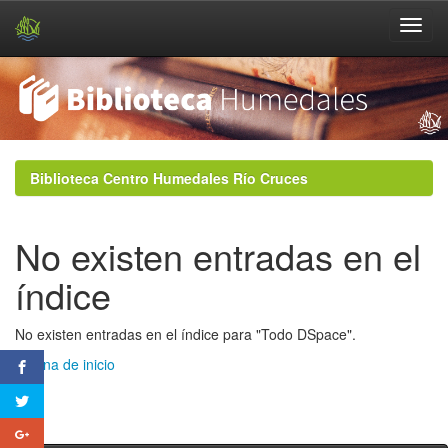
Skip
navigation
Biblioteca Centro Humedales Río Cruces
No existen entradas en el
índice
No existen entradas en el índice para "Todo DSpace".
Página de inicio