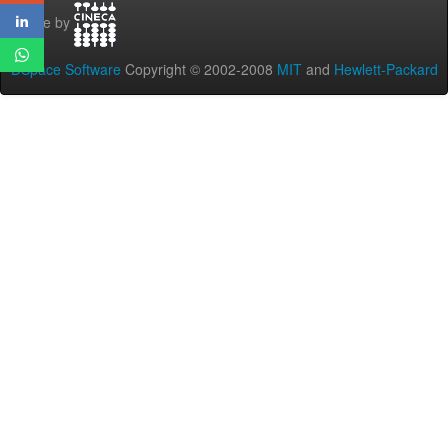
Theme by
DSpace Software
Copyright © 2002-2008
MIT
and
Hewlett-Packard