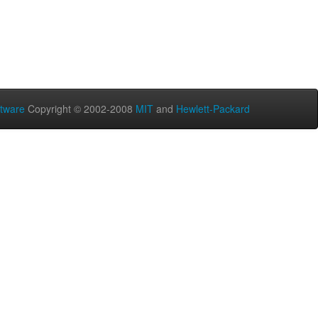
tware
Copyright © 2002-2008
MIT
and
Hewlett-Packard