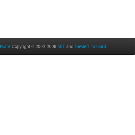
tware
Copyright © 2002-2008
MIT
and
Hewlett-Packard