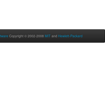
tware
Copyright © 2002-2008
MIT
and
Hewlett-Packard