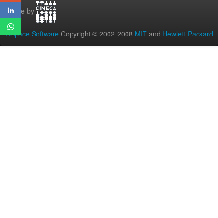
Theme by
DSpace Software
Copyright © 2002-2008
MIT
and
Hewlett-Packard