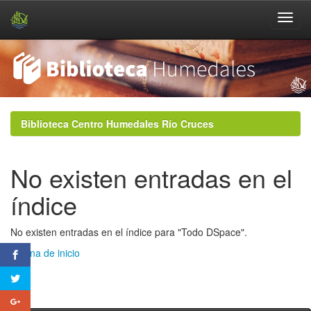
Skip
navigation
Biblioteca Centro Humedales Río Cruces
No existen entradas en el
índice
No existen entradas en el índice para "Todo DSpace".
Página de inicio