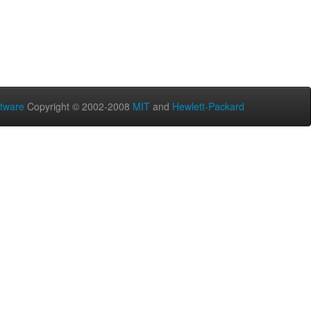
tware
Copyright © 2002-2008
MIT
and
Hewlett-Packard