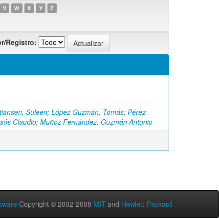
V
W
X
Y
Z
r/Registro:
tiansen, Suleen
;
López Guzmán, Tomás
;
Pérez
esús Claudio
;
Muñoz Fernández, Guzmán Antonio
tware
Copyright © 2002-2008
MIT
and
Hewlett-Packard