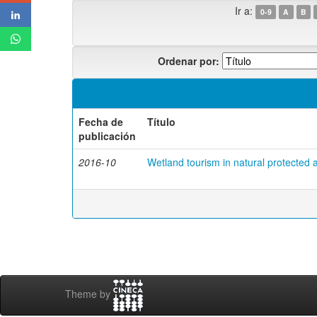
Ir a:
0-9
A
B
Ordenar por:
Fecha de
Título
publicación
2016-10
Wetland tourism in natural protected 
Theme by