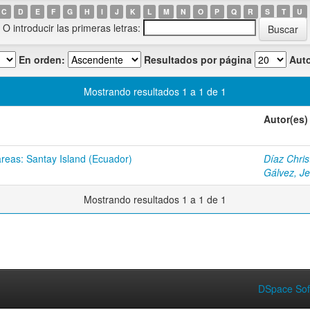
C
D
E
F
G
H
I
J
K
L
M
N
O
P
Q
R
S
T
U
O introducir las primeras letras:
En orden:
Resultados por página
Auto
Mostrando resultados 1 a 1 de 1
Autor(es)
areas: Santay Island (Ecuador)
Díaz Chris
Gálvez, J
Mostrando resultados 1 a 1 de 1
DSpace Sof