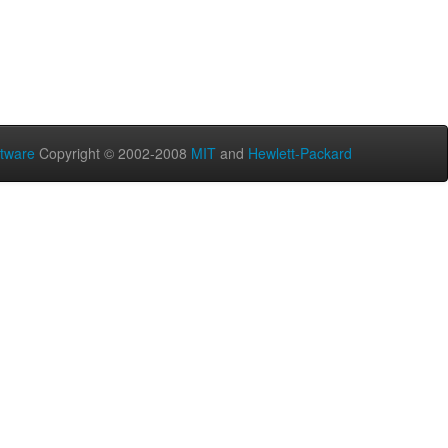
tware
Copyright © 2002-2008
MIT
and
Hewlett-Packard