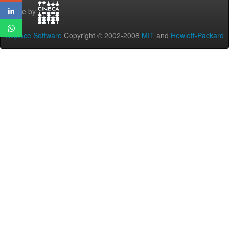
Theme by
DSpace Software
Copyright © 2002-2008
MIT
and
Hewlett-Packard