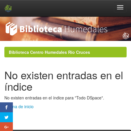
Skip
navigation
Biblioteca Centro Humedales Río Cruces
No existen entradas en el
índice
No existen entradas en el índice para "Todo DSpace".
Página de inicio