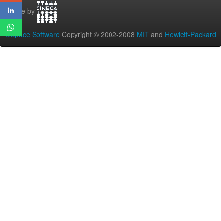
Theme by
DSpace Software
Copyright © 2002-2008
MIT
and
Hewlett-Packard