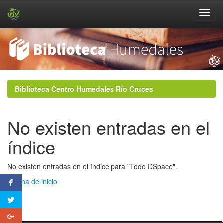
Skip
navigation
Biblioteca Centro Humedales Río Cruces
No existen entradas en el
índice
No existen entradas en el índice para "Todo DSpace".
Página de inicio