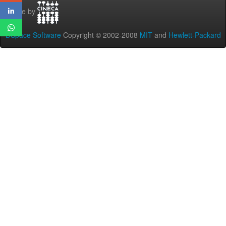
Theme by
DSpace Software
Copyright © 2002-2008
MIT
and
Hewlett-Packard