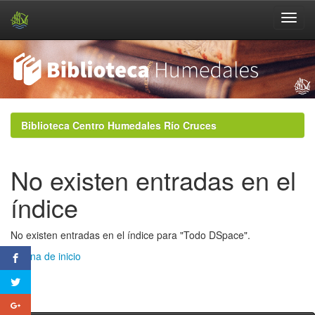
Skip
navigation
Biblioteca Centro Humedales Río Cruces
No existen entradas en el
índice
No existen entradas en el índice para "Todo DSpace".
Página de inicio