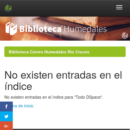
Skip
navigation
Biblioteca Centro Humedales Río Cruces
No existen entradas en el
índice
No existen entradas en el índice para "Todo DSpace".
Página de inicio