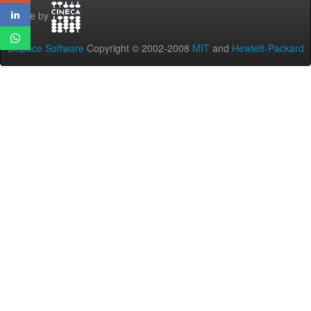
Theme by
DSpace Software
Copyright © 2002-2008
MIT
and
Hewlett-Packard