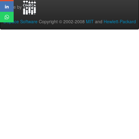
Theme by
DSpace Software
Copyright © 2002-2008
MIT
and
Hewlett-Packard