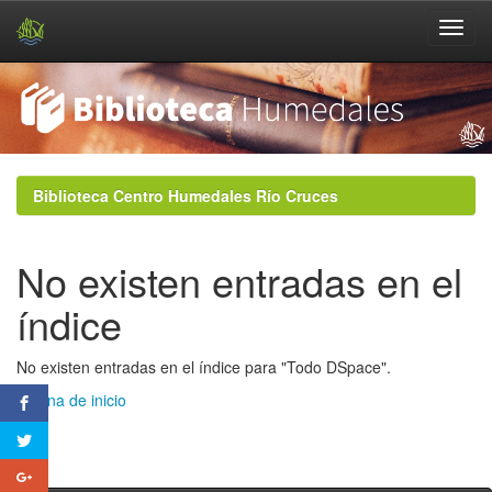
Skip
navigation
Biblioteca Centro Humedales Río Cruces
No existen entradas en el
índice
No existen entradas en el índice para "Todo DSpace".
Página de inicio