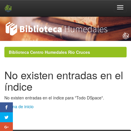
Skip
navigation
Biblioteca Centro Humedales Río Cruces
No existen entradas en el
índice
No existen entradas en el índice para "Todo DSpace".
Página de inicio