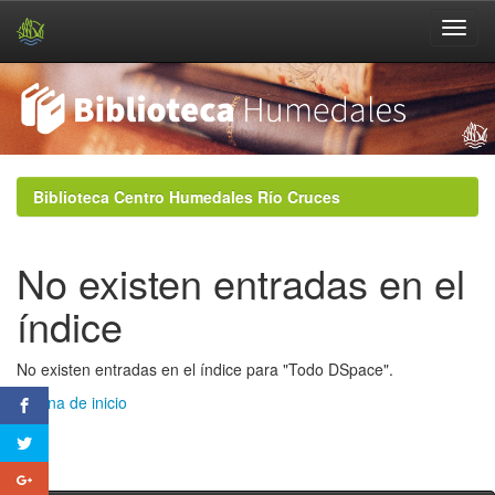
Skip
navigation
Biblioteca Centro Humedales Río Cruces
No existen entradas en el
índice
No existen entradas en el índice para "Todo DSpace".
Página de inicio