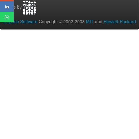
Theme by
DSpace Software
Copyright © 2002-2008
MIT
and
Hewlett-Packard