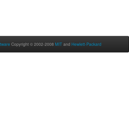
tware
Copyright © 2002-2008
MIT
and
Hewlett-Packard