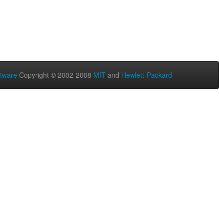
tware
Copyright © 2002-2008
MIT
and
Hewlett-Packard