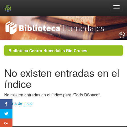
Skip
navigation
Biblioteca Centro Humedales Río Cruces
No existen entradas en el
índice
No existen entradas en el índice para "Todo DSpace".
Página de inicio