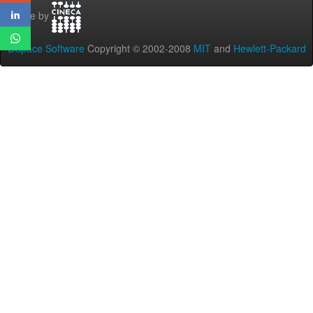
Theme by
DSpace Software
Copyright © 2002-2008
MIT
and
Hewlett-Packard