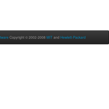
tware
Copyright © 2002-2008
MIT
and
Hewlett-Packard