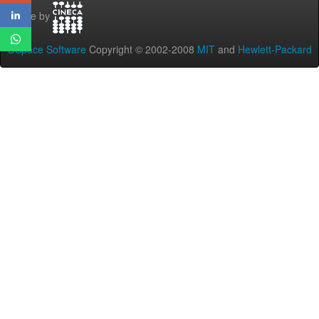
Theme by
DSpace Software
Copyright © 2002-2008
MIT
and
Hewlett-Packard