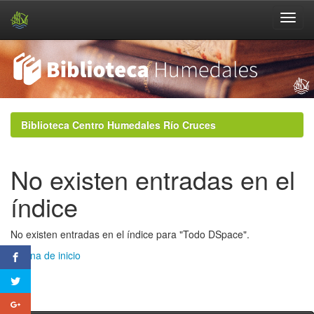
Skip
navigation
Biblioteca Centro Humedales Río Cruces
No existen entradas en el
índice
No existen entradas en el índice para "Todo DSpace".
Página de inicio