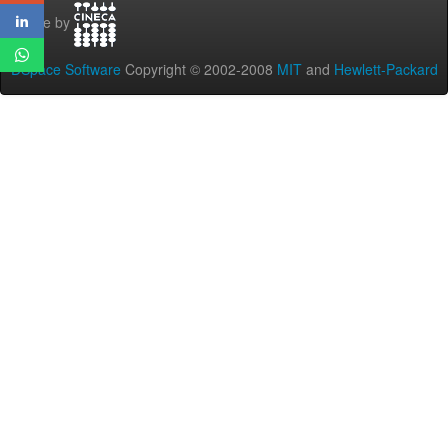
Theme by
DSpace Software
Copyright © 2002-2008
MIT
and
Hewlett-Packard