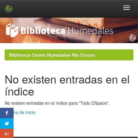
Skip
navigation
Biblioteca Centro Humedales Río Cruces
No existen entradas en el
índice
No existen entradas en el índice para "Todo DSpace".
Página de inicio